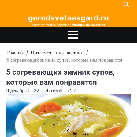
Перейти
к
gorodsvetaasgard.ru
содержимому
Путешествия, вдохновляющие на подвиги
Главная
Питаемся в путешествии
5 согревающих зимних супов, которые вам понравятся
5 согревающих зимних супов,
которые вам понравятся
11 декабря 2022
от
travelbox27_