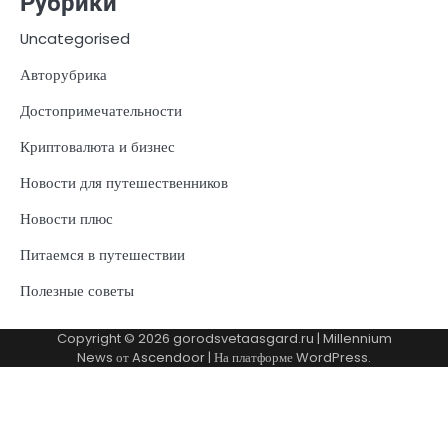
Рубрики
Uncategorised
Авторубрика
Достопримечательности
Криптовалюта и бизнес
Новости для путешественников
Новости плюс
Питаемся в путешествии
Полезные советы
Copyright © 2026
gorodsvetaasgard.ru
| Millennium
News от
Ascendoor
| На платформе
WordPress
.