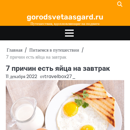
Перейти
к
gorodsvetaasgard.ru
содержимому
Путешествия, вдохновляющие на подвиги
Главная
Питаемся в путешествии
7 причин есть яйца на завтрак
7 причин есть яйца на завтрак
11 декабря 2022
от
travelbox27_