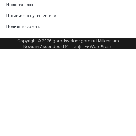
Новости плюс
Питаемся в путешествии
Полезные советы
Copyright © 2026
gorodsvetaasgard.ru
| Millennium
News от
Ascendoor
| На платформе
WordPress
.