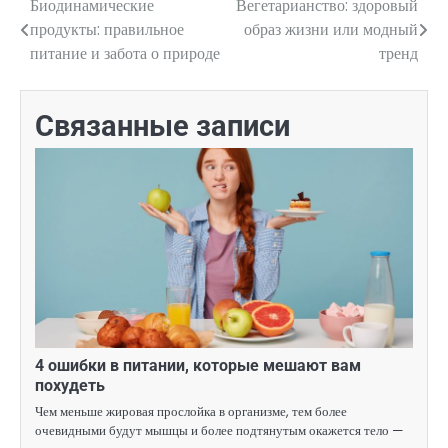
Биодинамические
Вегетарианство: здоровый
Навигация
продукты: правильное
образ жизни или модный
по
питание и забота о природе
тренд
записям
Связанные записи
4 ошибки в питании, которые мешают вам
похудеть
Чем меньше жировая прослойка в организме, тем более
очевидными будут мышцы и более подтянутым окажется тело —