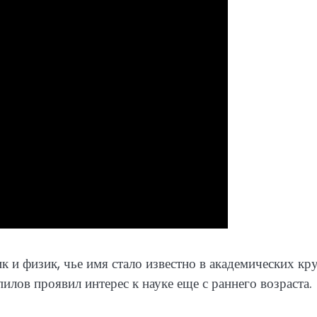
и физик, чье имя стало известно в академических кру
илов проявил интерес к науке еще с раннего возраста.