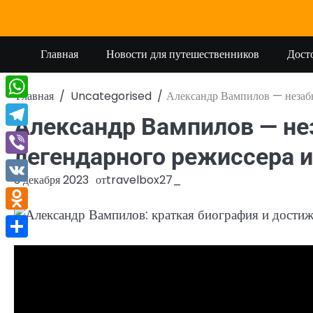
Перейти
к
содержимому
Главная
Новости для путешественников
Дост
Главная
Uncategorised
Александр Вампилов — незабы
WhatsApp
Александр Вампилов — н
Telegram
легендарного режиссера и
Viber
3 декабря 2023
от
travelbox27_
VK
Odnoklassniki
Отправить