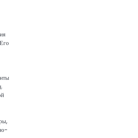
ния
 Его
енты
.
ой
ры,
но-