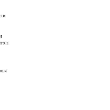
и в
и
его в
ания