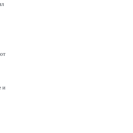
ил
 от
е и