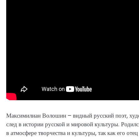
Максимилиан Волошин – видный русский поэт, худо
след в истории русской и мировой культуры. Родил
в атмосфере творчества и культуры, так как его оте