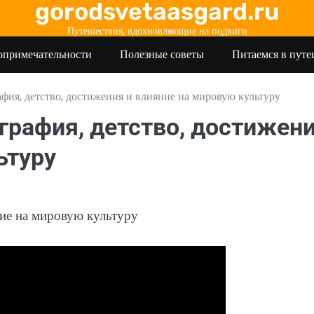
gorodsvetaasgard.ru
Путешествия, вдохновляющие на подвиги
опримечательности
Полезные советы
Питаемся в пут
ия, детство, достижения и влияние на мировую культуру
графия, детство, достижен
ьтуру