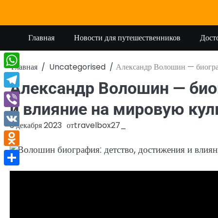
Перейти
к
содержимому
Главная
Новости для путешественников
Дост
Главная
Uncategorised
Александр Волошин — биограф
WhatsApp
Александр Волошин — био
Telegram
и влияние на мировую кул
Viber
3 декабря 2023
от
travelbox27_
VK
Odnoklassniki
Отправить