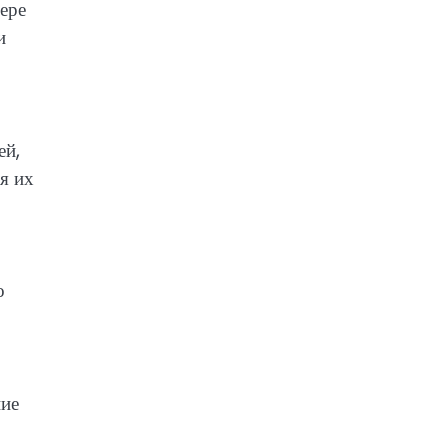
ере
и
ей,
я их
о
ние