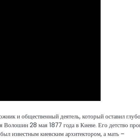
жник и общественный деятель, который оставил глуб
ся Волошин 28 мая 1877 года в Киеве. Его детство пр
ц был известным киевским архитектором, а мать –