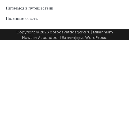
Питаемся в путешествии
Полезные советы
Copyright © 2026
gorodsvetaasgard.ru
| Millennium
News от
Ascendoor
| На платформе
WordPress
.