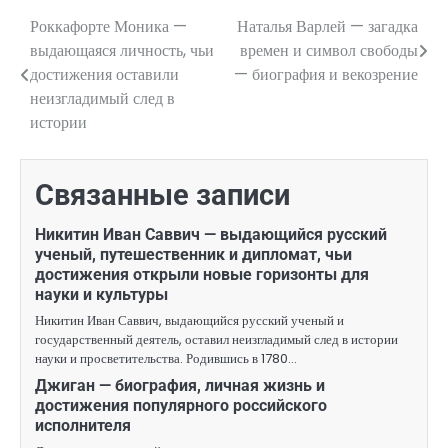
Роккафорте Моника —
Наталья Варлей — загадка
Навигация
выдающаяся личность, чьи
времен и символ свободы
по
достижения оставили
— биография и векозрение
неизгладимый след в
записям
истории
Связанные записи
Никитин Иван Саввич — выдающийся русский
ученый, путешественник и дипломат, чьи
достижения открыли новые горизонты для
науки и культуры
Никитин Иван Саввич, выдающийся русский ученый и
государственный деятель, оставил неизгладимый след в истории
науки и просветительства. Родившись в 1780…
Джиган — биография, личная жизнь и
достижения популярного российского
исполнителя