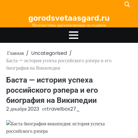
Перейти
к
gorodsvetaasgard.ru
содержимому
Путешествия, вдохновляющие на подвиги
Главная
Uncategorised
Баста — история успеха российского рэпера и его
биография на Википедии
Баста — история успеха
российского рэпера и его
биография на Википедии
2 декабря 2023
от
travelbox27_