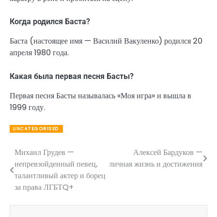
Когда родился Баста?
Баста (настоящее имя — Василий Вакуленко) родился 20
апреля 1980 года.
Какая была первая песня Басты?
Первая песня Басты называлась «Моя игра» и вышла в
1999 году.
UNCATEGORISED
Михаил Грудев —
Алексей Бардуков —
Навигация
непревзойденный певец,
личная жизнь и достижения
по
талантливый актер и борец
за права ЛГБТQ+
записям