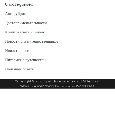
Uncategorised
Авторубрика
Достопримечательности
Криптовалюта и бизнес
Новости для путешественников
Новости плюс
Питаемся в путешествии
Полезные советы
Copyright © 2026
gorodsvetaasgard.ru
| Millennium
News от
Ascendoor
| На платформе
WordPress
.