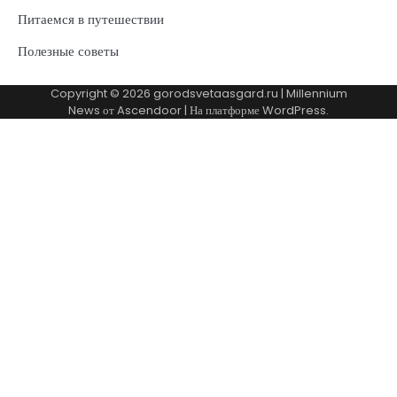
Питаемся в путешествии
Полезные советы
Copyright © 2026
gorodsvetaasgard.ru
| Millennium
News от
Ascendoor
| На платформе
WordPress
.