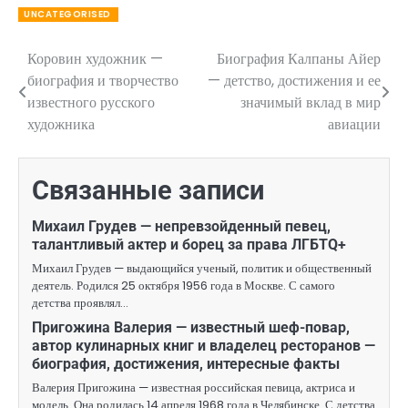
UNCATEGORISED
Коровин художник —
Биография Калпаны Айер
Навигация
биография и творчество
— детство, достижения и ее
по
известного русского
значимый вклад в мир
художника
авиации
записям
Связанные записи
Михаил Грудев — непревзойденный певец,
талантливый актер и борец за права ЛГБТQ+
Михаил Грудев — выдающийся ученый, политик и общественный
деятель. Родился 25 октября 1956 года в Москве. С самого
детства проявлял…
Пригожина Валерия — известный шеф-повар,
автор кулинарных книг и владелец ресторанов —
биография, достижения, интересные факты
Валерия Пригожина — известная российская певица, актриса и
модель. Она родилась 14 апреля 1968 года в Челябинске. С детства