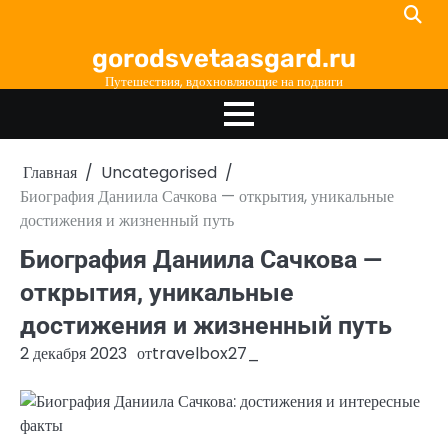
Перейти
к
gorodsvetaasgard.ru
содержимому
Путешествия, вдохновляющие на подвиги
Главная
Uncategorised
Биография Даниила Сачкова — открытия, уникальные
достижения и жизненный путь
Биография Даниила Сачкова —
открытия, уникальные
достижения и жизненный путь
2 декабря 2023
от
travelbox27_