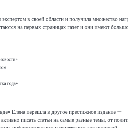
м экспертом в своей области и получила множество наг
чатаются на первых страницах газет и они имеют больш
«Новости»
том
тка года»
вде» Елена перешла в другое престижное издание —
 активно писать статьи на самые разные темы, от поли
яркими, информативными и понятными для широкой