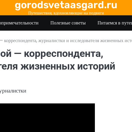
gorodsvetaasgard.ru
Путешествия, вдохновляющие на подвиги
опримечательности
Полезные советы
Питаемся в пут
 корреспондента, журналистки и исследователя жизненных ис
ой — корреспондента,
теля жизненных историй