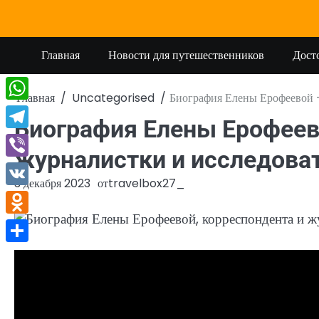
Перейти
к
содержимому
Главная
Новости для путешественников
Дост
Главная
Uncategorised
Биография Елены Ерофеевой —
WhatsApp
Биография Елены Ерофеев
Telegram
журналистки и исследова
Viber
3 декабря 2023
от
travelbox27_
VK
Odnoklassniki
Отправить