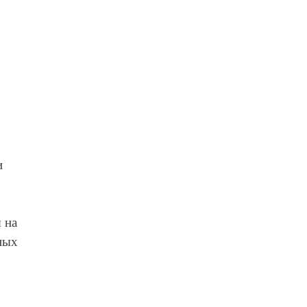
и
 на
ных