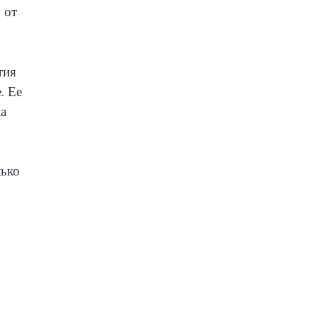
 от
тия
. Ее
а
лько