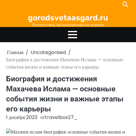
Перейти
к
gorodsvetaasgard.ru
содержимому
Путешествия, вдохновляющие на подвиги
Главная
Uncategorised
Биография и достижения Махачева Ислама — основные
события жизни и важные этапы его карьеры
Биография и достижения
Махачева Ислама — основные
события жизни и важные этапы
его карьеры
1 декабря 2023
от
travelbox27_