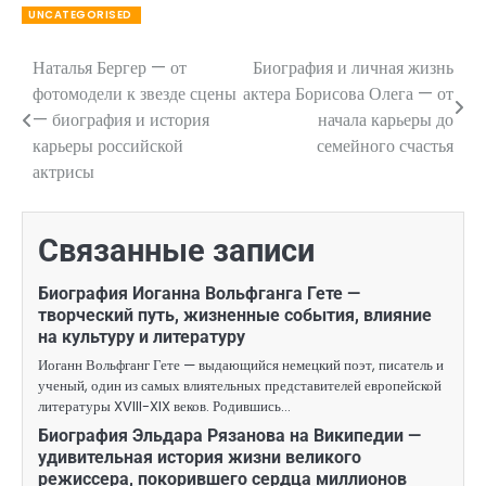
UNCATEGORISED
Наталья Бергер — от
Биография и личная жизнь
Навигация
фотомодели к звезде сцены
актера Борисова Олега — от
по
— биография и история
начала карьеры до
карьеры российской
семейного счастья
записям
актрисы
Связанные записи
Биография Иоганна Вольфганга Гете —
творческий путь, жизненные события, влияние
на культуру и литературу
Иоганн Вольфганг Гете — выдающийся немецкий поэт, писатель и
ученый, один из самых влиятельных представителей европейской
литературы XVIII-XIX веков. Родившись…
Биография Эльдара Рязанова на Википедии —
удивительная история жизни великого
режиссера, покорившего сердца миллионов