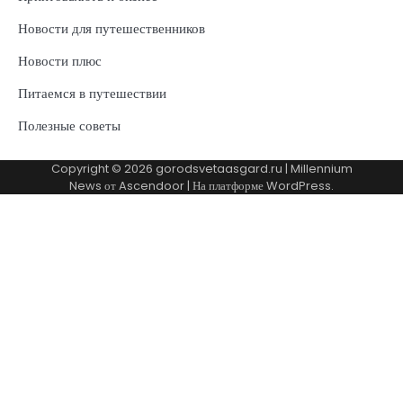
Новости для путешественников
Новости плюс
Питаемся в путешествии
Полезные советы
Copyright © 2026
gorodsvetaasgard.ru
| Millennium
News от
Ascendoor
| На платформе
WordPress
.