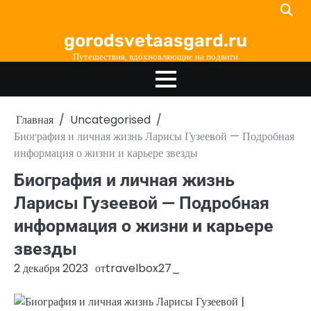
Перейти
к
gorodsvetaasgard.ru
содержимому
Путешествия, вдохновляющие на подвиги
Главная
Uncategorised
Биография и личная жизнь Ларисы Гузеевой — Подробная
информация о жизни и карьере звезды
Биография и личная жизнь
Ларисы Гузеевой — Подробная
информация о жизни и карьере
звезды
2 декабря 2023
от
travelbox27_