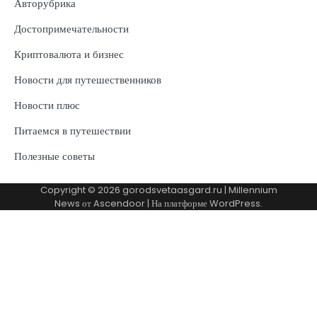
Авторубрика
Достопримечательности
Криптовалюта и бизнес
Новости для путешественников
Новости плюс
Питаемся в путешествии
Полезные советы
Copyright © 2026
gorodsvetaasgard.ru
| Millennium
News от
Ascendoor
| На платформе
WordPress
.