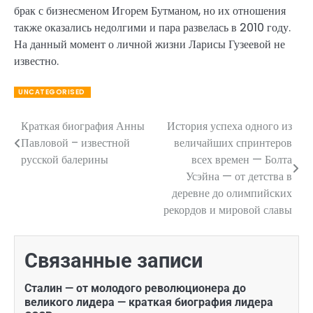
брак с бизнесменом Игорем Бутманом, но их отношения
также оказались недолгими и пара развелась в 2010 году.
На данный момент о личной жизни Ларисы Гузеевой не
известно.
UNCATEGORISED
Краткая биография Анны
История успеха одного из
Навигация
Павловой – известной
величайших спринтеров
по
русской балерины
всех времен — Болта
Усэйна — от детства в
записям
деревне до олимпийских
рекордов и мировой славы
Связанные записи
Сталин — от молодого революционера до
великого лидера — краткая биография лидера