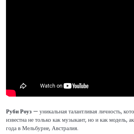
Руби Роуз
— уникальная талантливая личность, кото
известна не только как музыкант, но и как модель, 
года в Мельбурне, Австралия.