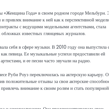
ты «Женщина Года» в своем родном городе Мельбурн. 
 и привлек внимание к ней как к перспективной модели
 контракты с ведущими модельными агентствами, стала
а обложках известных глянцевых журналов.
ала себя в сфере музыки. В 2010 году она выпустила 
 как певица. Ее музыкальные успехи предоставили ей
ртистами, и ее песни часто звучали на радио.
есе Руби Роуз переключилась на актерскую карьеру. О
чив положительные отзывы за свои актерские способнос
й привлечь внимание к своим ролям и стать популярной
еха и самореализации. Она продемонстрировала свои