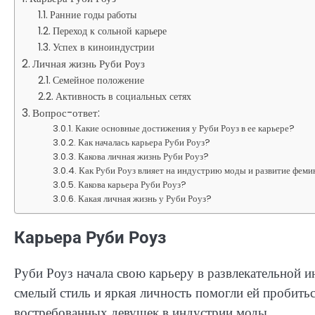
Ранние годы работы
Переход к сольной карьере
Успех в киноиндустрии
Личная жизнь Руби Роуз
Семейное положение
Активность в социальных сетях
Вопрос-ответ:
Какие основные достижения у Руби Роуз в ее карьере?
Как началась карьера Руби Роуз?
Какова личная жизнь Руби Роуз?
Как Руби Роуз влияет на индустрию моды и развитие фем
Какова карьера Руби Роуз?
Какая личная жизнь у Руби Роуз?
Карьера Руби Роуз
Руби Роуз начала свою карьеру в развлекательной и
смелый стиль и яркая личность помогли ей пробитьс
востребованных девушек в индустрии моды.