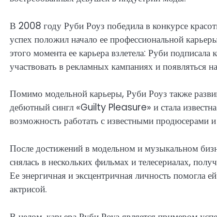
В 2008 году Руби Роуз победила в конкурсе красо
успех положил начало ее профессиональной карьеры
этого момента ее карьера взлетела: Руби подписала
участвовать в рекламных кампаниях и появляться н
Помимо модельной карьеры, Руби Роуз также развив
дебютный сингл «Guilty Pleasure» и стала известна
возможность работать с известными продюсерами и а
После достижений в модельном и музыкальном бизн
снялась в нескольких фильмах и телесериалах, полу
Ее энергичная и эксцентричная личность помогла е
актрисой.
В целом, карьера Руби Роуз является примером усп