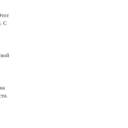
Этот
. С
свой
на
ти.