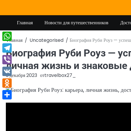
Перейти
к
содержимому
Главная
Новости для путешественников
Дост
Главная
Uncategorised
Биография Руби Роуз — успеш
WhatsApp
Биография Руби Роуз — у
Telegram
личная жизнь и знаковые
Viber
3 декабря 2023
от
travelbox27_
VK
Odnoklassniki
Отправить