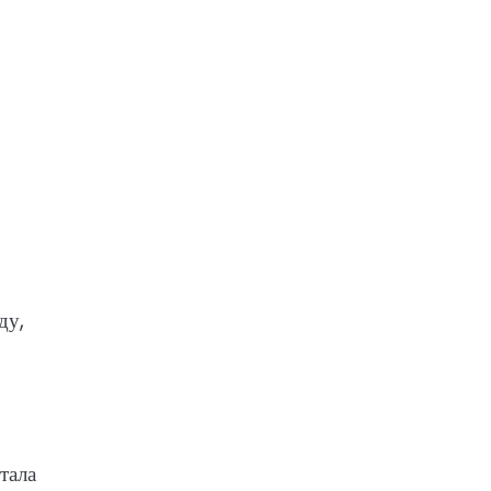
ду,
e
тала