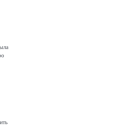
была
ро
ить