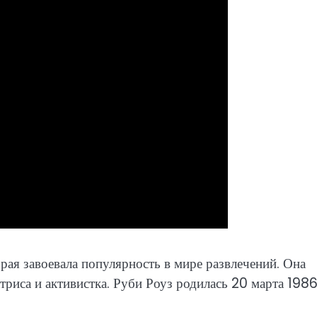
рая завоевала популярность в мире развлечений. Она
актриса и активистка. Руби Роуз родилась 20 марта 198