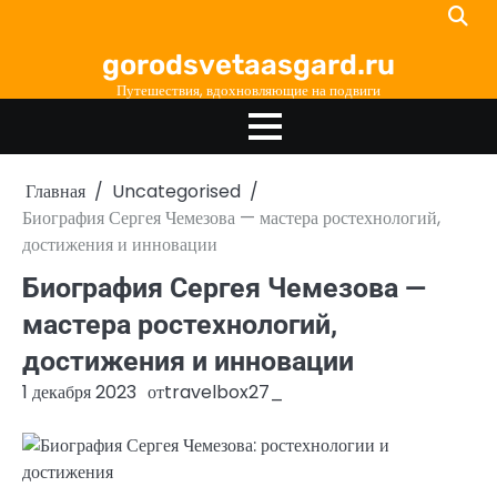
Перейти
к
gorodsvetaasgard.ru
содержимому
Путешествия, вдохновляющие на подвиги
Главная
Uncategorised
Биография Сергея Чемезова — мастера ростехнологий,
достижения и инновации
Биография Сергея Чемезова —
мастера ростехнологий,
достижения и инновации
1 декабря 2023
от
travelbox27_