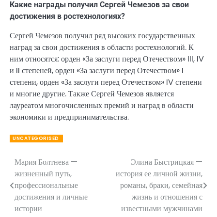
Какие награды получил Сергей Чемезов за свои
достижения в ростехнологиях?
Сергей Чемезов получил ряд высоких государственных
наград за свои достижения в области ростехнологий. К
ним относятся: орден «За заслуги перед Отечеством» III, IV
и II степеней, орден «За заслуги перед Отечеством» I
степени, орден «За заслуги перед Отечеством» IV степени
и многие другие. Также Сергей Чемезов является
лауреатом многочисленных премий и наград в области
экономики и предпринимательства.
UNCATEGORISED
Мария Болтнева —
Элина Быстрицкая —
Навигация
жизненный путь,
история ее личной жизни,
по
профессиональные
романы, браки, семейная
достижения и личные
жизнь и отношения с
записям
истории
известными мужчинами