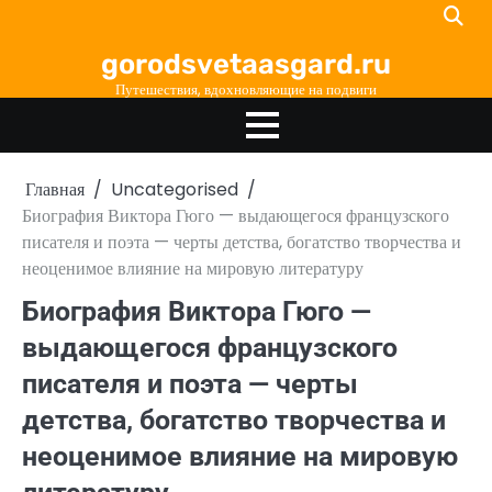
Перейти
к
gorodsvetaasgard.ru
содержимому
Путешествия, вдохновляющие на подвиги
Главная
Uncategorised
Биография Виктора Гюго — выдающегося французского
писателя и поэта — черты детства, богатство творчества и
неоценимое влияние на мировую литературу
Биография Виктора Гюго —
выдающегося французского
писателя и поэта — черты
детства, богатство творчества и
неоценимое влияние на мировую