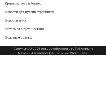
Криптовалюта и бизнес
Новости для путешественников
Новости плюс
Питаемся в путешествии
Полезные советы
Copyright © 2026
gorodsvetaasgard.ru
| Millennium
News от
Ascendoor
| На платформе
WordPress
.