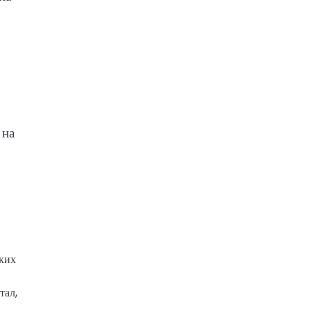
 на
ских
тал,
.