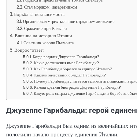
Стал моряком-лазаретником
Борьба за независимость
Организовал «трехтысячное отрядное» движение
Сражение при Кальяри
Влияние на историю Италии
Советник короля Пьемонта
Вопрос-ответ:
Когда родился Джузеппе Гарибальди?
Какие достижения имел Гарибальди?
Как Гарибальди боролся за единую Италию?
Какими качествами обладал Гарибальди?
Почему Гарибальди считается великим итальянским патри
Какова краткая биография Джузеппе Гарибальди?
Какую роль сыграл Джузеппе Гарибальди в борьбе за объ
Джузеппе Гарибальди: герой единен
Джузеппе Гарибальди был одним из величайших итал
положили начало процессу единения Италии.