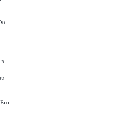
Он
 в
то
 Его