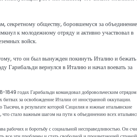
ам, секретному обществу, боровшемуся за объединение
имкнул к молодежному отряду и активно участвовал в
еземных войск.
тому, что он был вынужден покинуть Италию и бежать
ду Гарибальди вернулся в Италию и начал воевать за
8-1849 годах Гарибальди командовал добровольческим отрядом
х битвах за освобождение Италии от иностранной оккупации.
ю Тысячи, в результате которой Сицилия и южные итальянские
, что стало важным шагом на пути к объединению всех итальян
ва рабочих и боротьбу с социальной несправедливостью. Он счи
ть все эти проблемы и стать свободной и процветающей страной