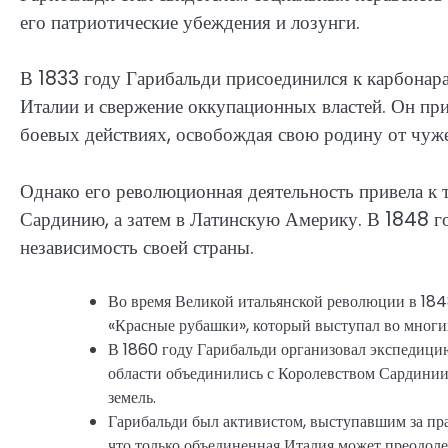
его патриотические убеждения и лозунги.
В 1833 году Гарибальди присоединился к карбонар
Италии и свержение оккупационных властей. Он пр
боевых действиях, освобождая свою родину от чуж
Однако его революционная деятельность привела к 
Сардинию, а затем в Латинскую Америку. В 1848 го
независимость своей страны.
Во время Великой итальянской революции в 184
«Красные рубашки», который выступал во многи
В 1860 году Гарибальди организовал экспедици
области объединились с Королевством Сардинии
земель.
Гарибальди был активистом, выступавшим за пра
что только объединенная Италия может преодоле