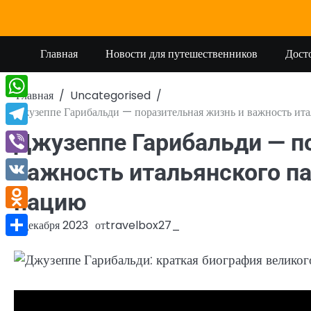
Перейти
к
содержимому
Главная
Новости для путешественников
Дост
Главная
Uncategorised
WhatsApp
Джузеппе Гарибальди — поразительная жизнь и важность ита
Telegram
Джузеппе Гарибальди — п
Viber
важность итальянского п
VK
нацию
Odnoklassniki
2 декабря 2023
от
travelbox27_
Отправить