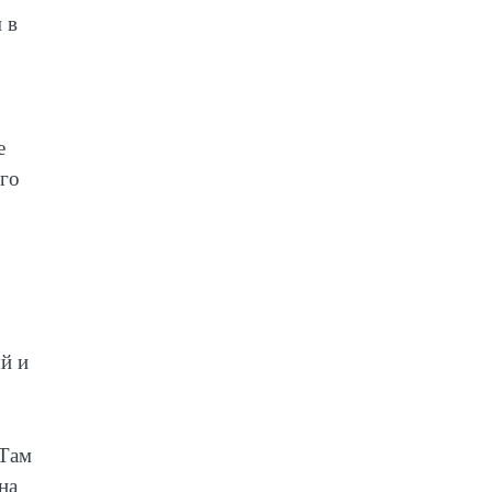
 в
е
ого
й и
 Там
на