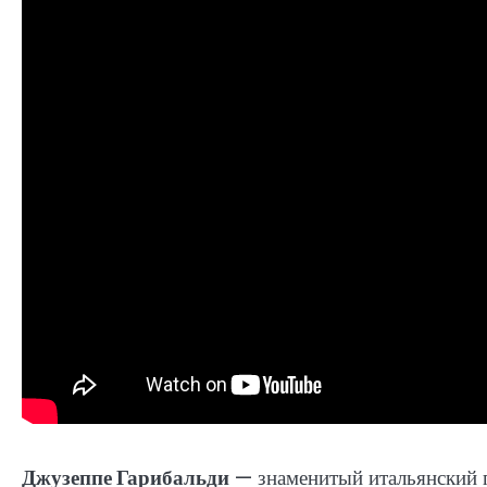
Джузеппе Гарибальди
— знаменитый итальянский п