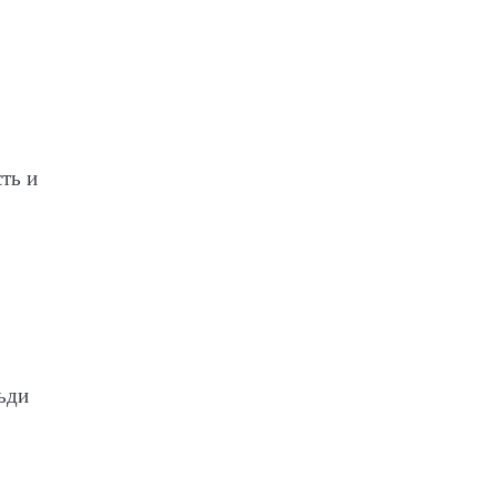
ть и
ьди