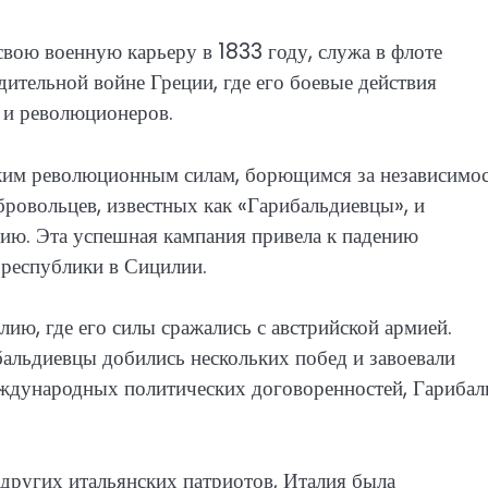
свою военную карьеру в 1833 году, служа в флоте
ительной войне Греции, где его боевые действия
 и революционеров.
ким революционным силам, борющимся за независимос
ровольцев, известных как «Гарибальдиевцы», и
ию. Эта успешная кампания привела к падению
 республики в Сицилии.
ию, где его силы сражались с австрийской армией.
бальдиевцы добились нескольких побед и завоевали
еждународных политических договоренностей, Гарибал
 других итальянских патриотов, Италия была