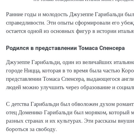
Ранние годы и молодость Джузеппе Гарибальди бы
справедливости. Эти опыты сформировали его убежд
остается одной из основных фигур в истории италь
Родился в представлении Томаса Спенсера
Джузеппе Гарибальди, один из величайших итальянс
городе Ницца, которая в то время была частью Кор
представлении Томаса Спенсера, выдающегося англи
людей можно улучшить через образование и социа
С детства Гарибальди был обволожен духом романти
отец Доменико Гарибальди был моряком, который м
разных странах и их культурах. Эти рассказы внуш
бороться за свободу.