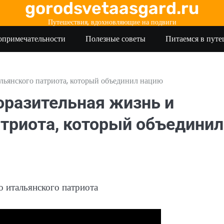
gorodsvetaasgard.ru
Путешествия, вдохновляющие на подвиги
опримечательности
Полезные советы
Питаемся в пут
льянского патриота, который объединил нацию
оразительная жизнь и
атриота, который объединил