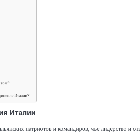
отом?
единение Италии?
ия Италии
ьянских патриотов и командиров, чье лидерство и от