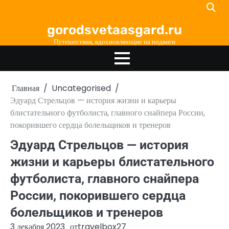
Перейти
к
gorodsvetaasgard.ru
содержимому
Путешествия, вдохновляющие на подвиги
Главная
Uncategorised
Эдуард Стрельцов — история жизни и карьеры
блистательного футболиста, главного снайпера России,
покорившего сердца болельщиков и тренеров
Эдуард Стрельцов — история
жизни и карьеры блистательного
футболиста, главного снайпера
России, покорившего сердца
болельщиков и тренеров
3 декабря 2023
от
travelbox27_