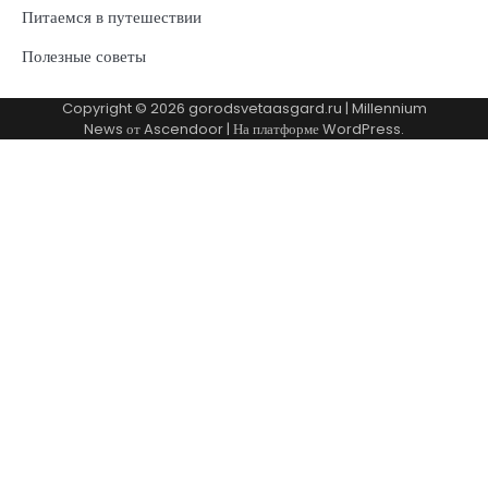
Питаемся в путешествии
Полезные советы
Copyright © 2026
gorodsvetaasgard.ru
| Millennium
News от
Ascendoor
| На платформе
WordPress
.