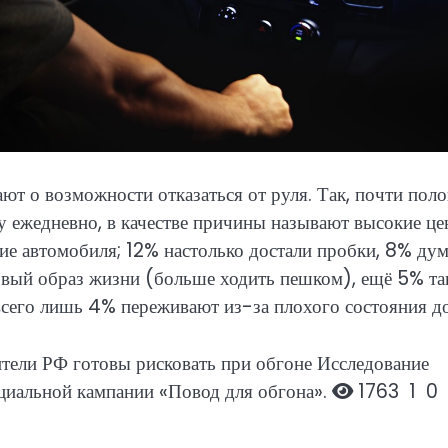
т о возможности отказаться от руля. Так, почти пол
у ежедневно, в качестве причины называют высокие ц
ие автомобиля; 12% настолько достали пробки, 8% дум
ровый образ жизни (больше ходить пешком), ещё 5% т
всего лишь 4% переживают из-за плохого состояния д
ители РФ готовы рисковать при обгоне
Исследование
циальной кампании «Повод для обгона».
1763
1
0