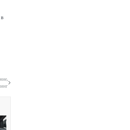
-
 в
ние,
линг