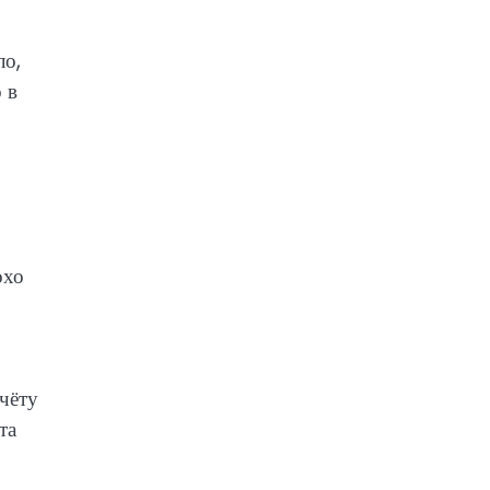
ло,
 в
охо
тчёту
та