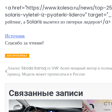
<a href="https://www.kolesa.ru/news/top-25
solaris-vyletel-iz-pyaterki-liderov" target="
рейтинг, а Solaris вылетел из пятерки лидеров</a>
Источник
Спасибо за чтение!
АВТОРУБРИКА
Аналог Skoda Karoq от VW: более мощный мотор и полн
Навигация
привод. Модель может прописаться в России
по
записям
Связанные записи