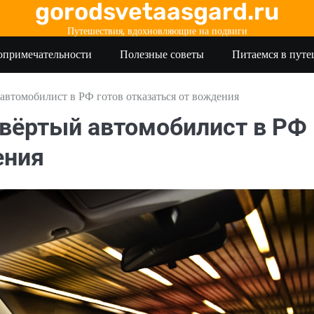
gorodsvetaasgard.ru
Путешествия, вдохновляющие на подвиги
опримечательности
Полезные советы
Питаемся в пут
автомобилист в РФ готов отказаться от вождения
твёртый автомобилист в РФ
ения