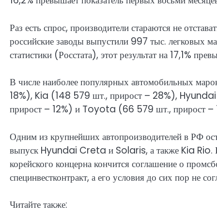
16,2% превышает показатель первых восьми месяце
Раз есть спрос, производители стараются не отстава
российские заводы выпустили 997 тыс. легковых 
статистики (Росстата), этот результат на 17,1% пре
В числе наиболее популярных автомобильных маро
18%), Kia (148 579 шт., прирост – 28%), Hyundai
прирост – 12%) и Toyota (66 579 шт., прирост – 
Одним из крупнейших автопроизводителей в РФ ост
выпуск Hyundai Creta и Solaris, а также Kia Rio. 
корейского концерна кончится соглашение о промсб
специнвестконтракт, а его условия до сих пор не сог
Читайте также: