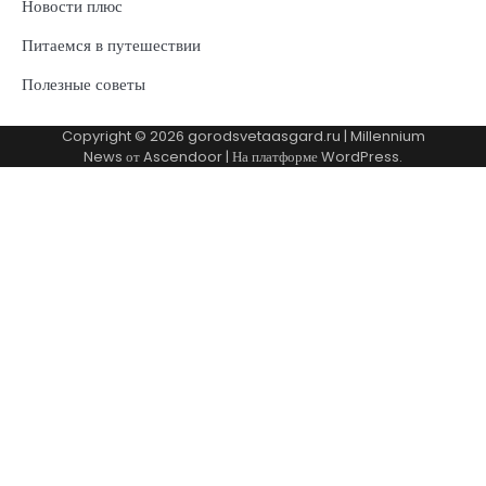
Новости плюс
Питаемся в путешествии
Полезные советы
Copyright © 2026
gorodsvetaasgard.ru
| Millennium
News от
Ascendoor
| На платформе
WordPress
.