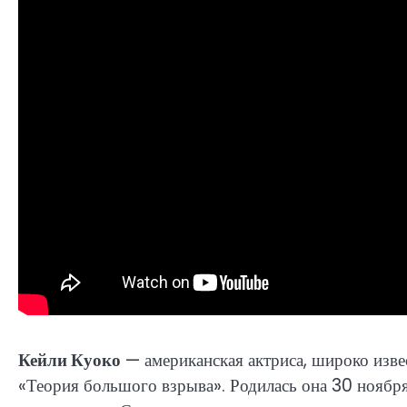
Кейли Куоко
— американская актриса, широко изве
«Теория большого взрыва». Родилась она 30 ноябр