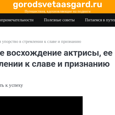
gorodsvetaasgard.ru
Путешествия, вдохновляющие на подвиги
опримечательности
Полезные советы
Питаемся в пут
и упорство в стремлении к славе и признанию
е восхождение актрисы, ее
лении к славе и признанию