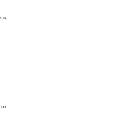
мах
 из