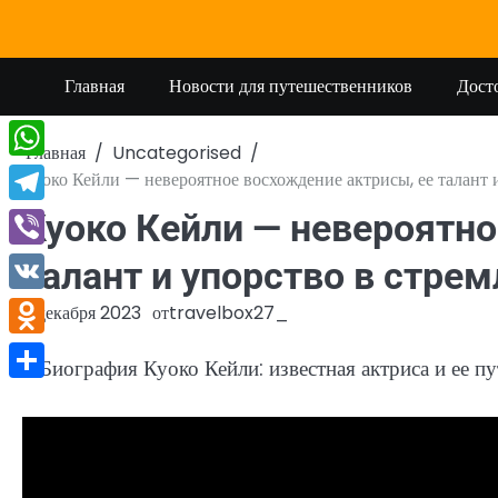
Перейти
к
содержимому
Главная
Новости для путешественников
Дост
Главная
Uncategorised
WhatsApp
Куоко Кейли — невероятное восхождение актрисы, ее талант 
Telegram
Куоко Кейли — невероятно
Viber
талант и упорство в стрем
VK
3 декабря 2023
от
travelbox27_
Odnoklassniki
Отправить