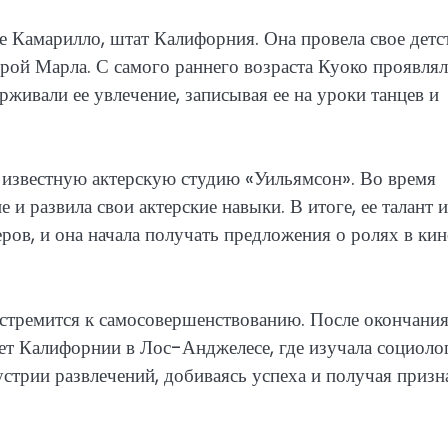
е Камарилло, штат Калифорния. Она провела свое детс
трой Марла. С самого раннего возраста Куоко проявлял
ерживали ее увлечение, записывая ее на уроки танцев и
 известную актерскую студию «Уильямсон». Во время
и развила свои актерские навыки. В итоге, ее талант и
ров, и она начала получать предложения о ролях в кин
а стремится к самосовершенствованию. После окончани
тет Калифорнии в Лос-Анджелесе, где изучала социоло
устрии развлечений, добиваясь успеха и получая призн