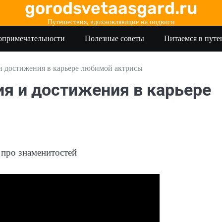
gorodsvetaasgard.ru
Путешествия, вдохновляющие на подвиги
опримечательности
Полезные советы
Питаемся в пут
и достижения в карьере любимой актрисы
я и достижения в карьере