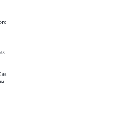
ого
ных
Она
им