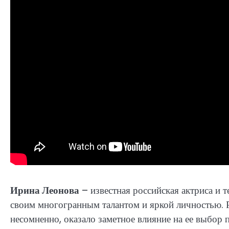
Ирина Леонова
– известная российская актриса и т
своим многогранным талантом и яркой личностью. Ро
несомненно, оказало заметное влияние на ее выбор 