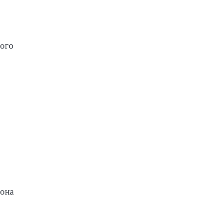
ного
 она