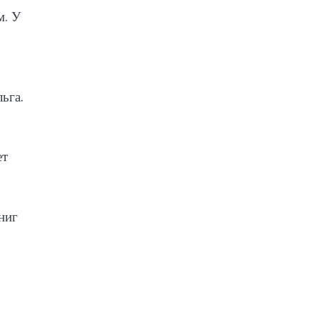
м. У
ьга.
ет
ниг