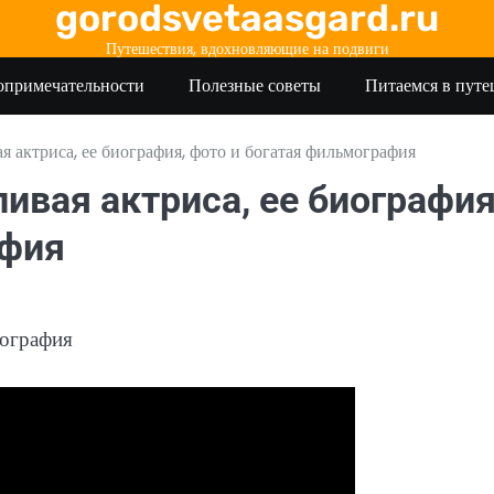
gorodsvetaasgard.ru
Путешествия, вдохновляющие на подвиги
опримечательности
Полезные советы
Питаемся в пут
 актриса, ее биография, фото и богатая фильмография
ивая актриса, ее биография
афия