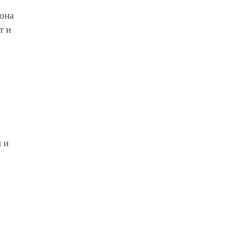
 она
т и
 и