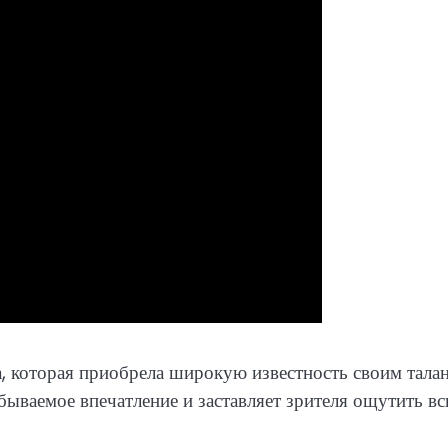
, которая приобрела широкую известность своим тала
бываемое впечатление и заставляет зрителя ощутить в