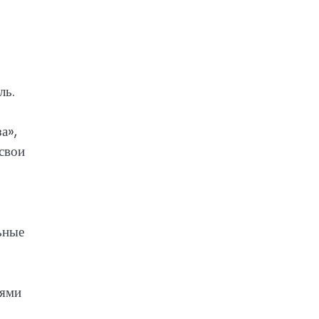
ль.
а»,
свои
ьные
иями