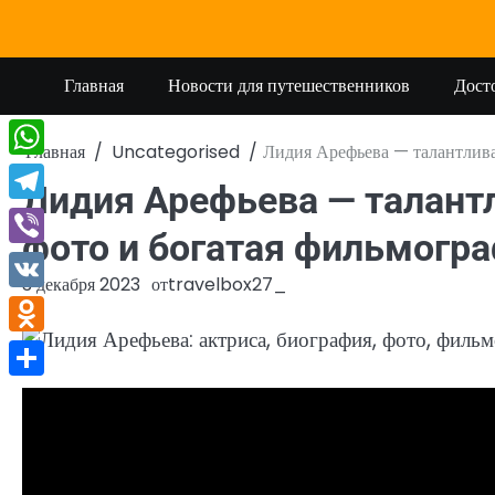
Перейти
к
содержимому
Главная
Новости для путешественников
Дост
Главная
Uncategorised
Лидия Арефьева — талантливая
WhatsApp
Лидия Арефьева — талантл
Telegram
фото и богатая фильмогр
Viber
3 декабря 2023
от
travelbox27_
VK
Odnoklassniki
Отправить