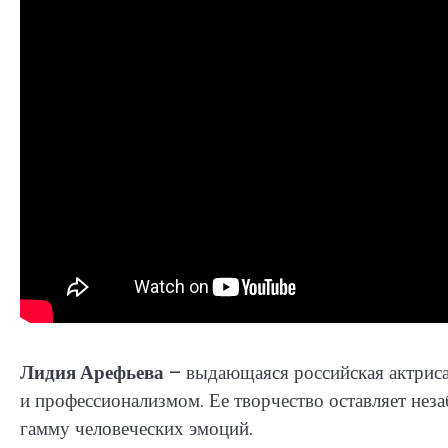
Лидия Арефьева
– выдающаяся российская актриса
и профессионализмом. Ее творчество оставляет неза
гамму человеческих эмоций.