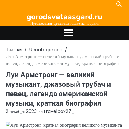
Перейти
к
gorodsvetaasgard.ru
содержимому
Путешествия, вдохновляющие на подвиги
Главная
Uncategorised
Луи Армстронг — великий музыкант, джазовый трубач и
певец, легенда американской музыки, краткая биография
Луи Армстронг — великий
музыкант, джазовый трубач и
певец, легенда американской
музыки, краткая биография
2 декабря 2023
от
travelbox27_