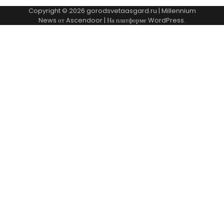
Copyright © 2026
gorodsvetaasgard.ru
| Millennium
News от
Ascendoor
| На платформе
WordPress
.