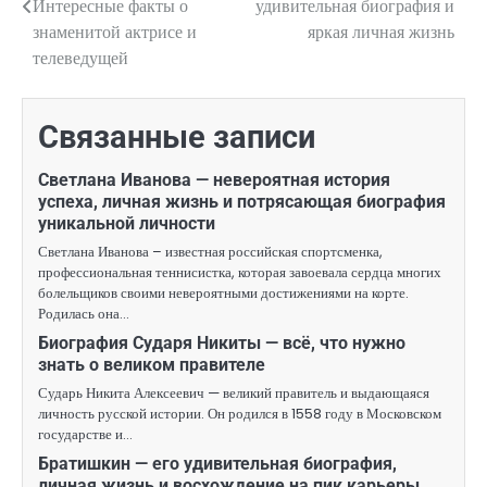
Интересные факты о
удивительная биография и
знаменитой актрисе и
яркая личная жизнь
записям
телеведущей
Связанные записи
Светлана Иванова — невероятная история
успеха, личная жизнь и потрясающая биография
уникальной личности
Светлана Иванова – известная российская спортсменка,
профессиональная теннисистка, которая завоевала сердца многих
болельщиков своими невероятными достижениями на корте.
Родилась она…
Биография Сударя Никиты — всё, что нужно
знать о великом правителе
Сударь Никита Алексеевич — великий правитель и выдающаяся
личность русской истории. Он родился в 1558 году в Московском
государстве и…
Братишкин — его удивительная биография,
личная жизнь и восхождение на пик карьеры