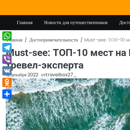
Перейти
к
содержимому
Главная
Новости для путешественников
Дост
Главная
Достопримечательности
Must-see: ТОП-10 ме
WhatsApp
Must-see: ТОП-10 мест н
Telegram
тревел-эксперта
Viber
12 декабря 2022
от
travelbox27_
VK
Odnoklassniki
Отправить