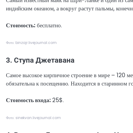
Самый известный маяк на Шри-Ланке и один из с
индийским океаном, а вокруг растут пальмы, конечн
Стоимость:
бесплатно.
Фото: binzajr.livejournal.com
3. Ступа Джетавана
Самое высокое кирпичное строение в мире – 120 м
обязательна к посещению. Находится в старинном г
Стоимость входа:
25$.
Фото: sinekvan.livejournal.com