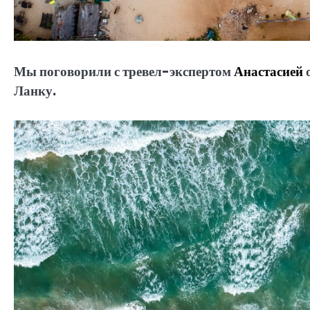
Мы поговорили с тревел-экспертом
Анастасией
о
Ланку.