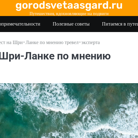
gorodsvetaasgard.ru
Путешествия, вдохновляющие на подвиги
опримечательности
Полезные советы
Питаемся в пут
ст на Шри-Ланке по мнению тревел-эксперта
а Шри-Ланке по мнению