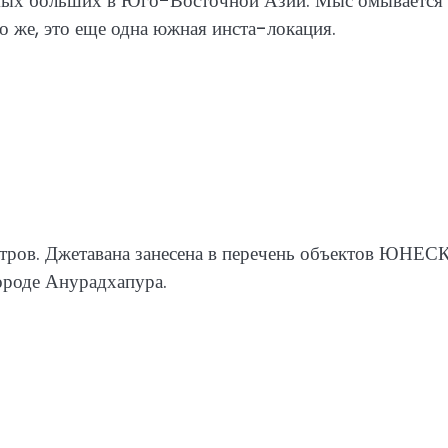
амых больших в Юго-Восточной Азии. Мыс омывается
о же, это еще одна южная инста-локация.
етров. Джетавана занесена в перечень объектов ЮНЕС
ороде Анурадхапура.