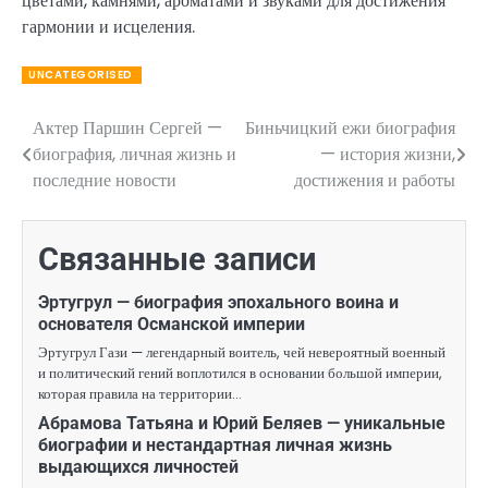
цветами, камнями, ароматами и звуками для достижения
гармонии и исцеления.
UNCATEGORISED
Актер Паршин Сергей —
Биньчицкий ежи биография
Навигация
биография, личная жизнь и
— история жизни,
по
последние новости
достижения и работы
записям
Связанные записи
Эртугрул — биография эпохального воина и
основателя Османской империи
Эртугрул Гази — легендарный воитель, чей невероятный военный
и политический гений воплотился в основании большой империи,
которая правила на территории…
Абрамова Татьяна и Юрий Беляев — уникальные
биографии и нестандартная личная жизнь
выдающихся личностей