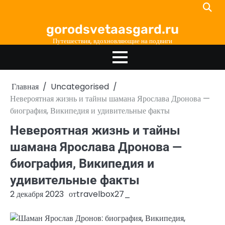
Перейти
к
gorodsvetaasgard.ru
содержимому
Путешествия, вдохновляющие на подвиги
Главная
Uncategorised
Невероятная жизнь и тайны шамана Ярослава Дронова —
биография, Википедия и удивительные факты
Невероятная жизнь и тайны
шамана Ярослава Дронова —
биография, Википедия и
удивительные факты
2 декабря 2023
от
travelbox27_