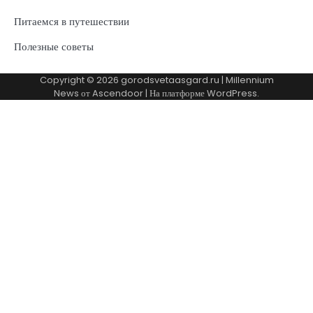
Питаемся в путешествии
Полезные советы
Copyright © 2026
gorodsvetaasgard.ru
| Millennium
News от
Ascendoor
| На платформе
WordPress
.