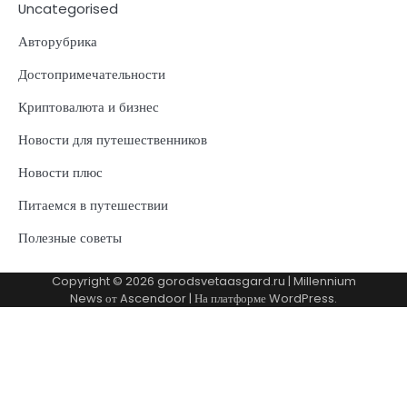
Uncategorised
Авторубрика
Достопримечательности
Криптовалюта и бизнес
Новости для путешественников
Новости плюс
Питаемся в путешествии
Полезные советы
Copyright © 2026
gorodsvetaasgard.ru
| Millennium
News от
Ascendoor
| На платформе
WordPress
.