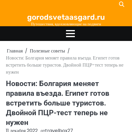
Перейти
к
gorodsvetaasgard.ru
содержимому
Путешествия, вдохновляющие на подвиги
Главная
Полезные советы
Новости: Болгария меняет правила въезда. Египет готов
встретить больше туристов. Двойной ПЦР-тест теперь не
нужен
Новости: Болгария меняет
правила въезда. Египет готов
встретить больше туристов.
Двойной ПЦР-тест теперь не
нужен
11 декабря 2022
от
travelbox27_