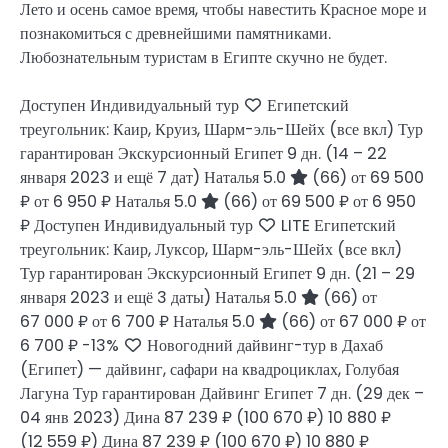
Лето и осень самое время, чтобы навестить Красное море и
познакомиться с древнейшими памятниками.
Любознательным туристам в Египте скучно не будет.
Доступен Индивидуальный тур
Египетский
треугольник: Каир, Круиз, Шарм-эль-Шейх (все вкл) Тур
гарантирован Экскурсионный Египет
9 дн.
(14 – 22
января 2023 и ещё 7 дат)
Наталья 5.0
(66)
от 69 500
₽
от 6 950 ₽
Наталья 5.0
(66)
от 69 500 ₽
от 6 950
₽
Доступен Индивидуальный тур
LITE Египетский
треугольник: Каир, Луксор, Шарм-эль-Шейх (все вкл)
Тур гарантирован Экскурсионный Египет
9 дн.
(21 – 29
января 2023 и ещё 3 даты)
Наталья 5.0
(66)
от
67 000 ₽
от 6 700 ₽
Наталья 5.0
(66)
от 67 000 ₽
от
6 700 ₽
-13%
Новогодний дайвинг-тур в Дахаб
(Египет) — дайвинг, сафари на квадроциклах, Голубая
Лагуна Тур гарантирован Дайвинг Египет
7 дн.
(29 дек –
04 янв 2023)
Дина
87 239 ₽
(100 670 ₽)
10 880 ₽
(12 559 ₽)
Дина
87 239 ₽
(100 670 ₽)
10 880 ₽