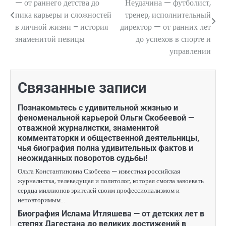
— от раннего детства до
Неудачина — футболист,
по
пика карьеры и сложностей
тренер, исполнительный
в личной жизни – история
директор — от ранних лет
записям
знаменитой певицы
до успехов в спорте и
управлении
Связанные записи
Познакомьтесь с удивительной жизнью и
феноменальной карьерой Ольги Скобеевой —
отважной журналистки, знаменитой
комментаторки и общественной деятельницы,
чья биография полна удивительных фактов и
неожиданных поворотов судьбы!
Ольга Константиновна Скобеева — известная российская
журналистка, телеведущая и политолог, которая смогла завоевать
сердца миллионов зрителей своим профессионализмом и
неповторимым…
Биография Ислама Итляшева — от детских лет в
степях Дагестана до великих достижений в