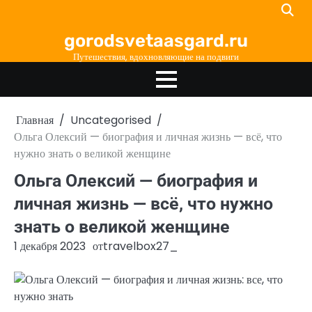
Перейти
к
gorodsvetaasgard.ru
содержимому
Путешествия, вдохновляющие на подвиги
Главная
Uncategorised
Ольга Олексий — биография и личная жизнь — всё, что
нужно знать о великой женщине
Ольга Олексий — биография и
личная жизнь — всё, что нужно
знать о великой женщине
1 декабря 2023
от
travelbox27_