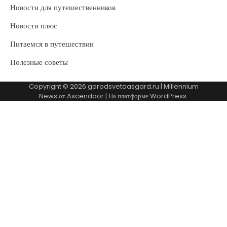
Новости для путешественников
Новости плюс
Питаемся в путешествии
Полезные советы
Copyright © 2026
gorodsvetaasgard.ru
| Millennium
News от
Ascendoor
| На платформе
WordPress
.