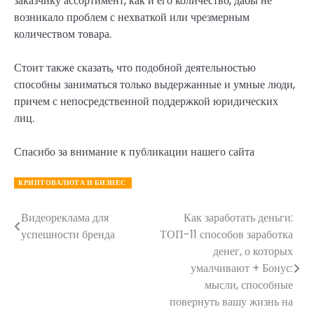
заказчику ассортимент, как и его количество, дабы не
возникало проблем с нехваткой или чрезмерным
количеством товара.
Стоит также сказать, что подобной деятельностью
способны заниматься только выдержанные и умные люди,
причем с непосредственной поддержкой юридических
лиц.
Спасибо за внимание к публикации нашего сайта
КРИПТОВАЛЮТА И БИЗНЕС
Видеореклама для
Как заработать деньги:
Навигация
успешности бренда
ТОП-11 способов заработка
по
денег, о которых
умалчивают + Бонус:
записям
мысли, способные
повернуть вашу жизнь на