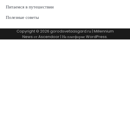
Питаемся в путешествии
Полезные советы
Copyright © 2026
gorodsvetaasgard.ru
| Millennium
News от
Ascendoor
| На платформе
WordPress
.