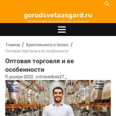
Перейти
к
gorodsvetaasgard.ru
содержимому
Путешествия, вдохновляющие на подвиги
Главная
Криптовалюта и бизнес
Оптовая торговля и ее особенности
Оптовая торговля и ее
особенности
11 декабря 2022
от
travelbox27_