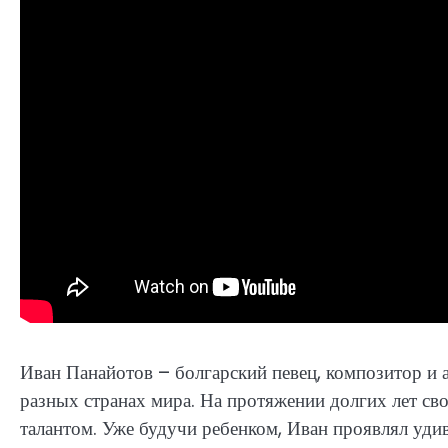
Иван Панайотов – болгарский певец, композитор и а
разных странах мира. На протяжении долгих лет св
талантом. Уже будучи ребенком, Иван проявлял удив