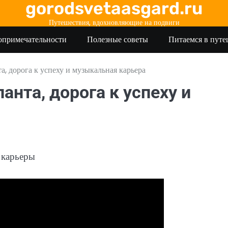
gorodsvetaasgard.ru
Путешествия, вдохновляющие на подвиги
опримечательности
Полезные советы
Питаемся в пут
, дорога к успеху и музыкальная карьера
нта, дорога к успеху и