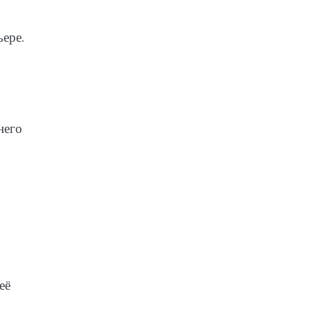
ьере.
него
её