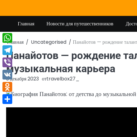
Перейти
к
содержимому
Главная
Новости для путешественников
Дост
Главная
Uncategorised
Панайотов — рождение таланта
WhatsApp
Панайотов — рождение тала
Telegram
музыкальная карьера
Viber
3 декабря 2023
от
travelbox27_
VK
Odnoklassniki
Отправить