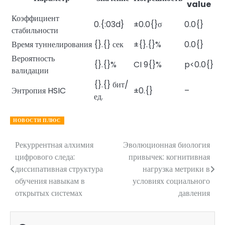
value
Коэффициент
0.{:03d}
±0.0{}σ
0.0{}
стабильности
Время туннелирования
{}.{} сек
±{}.{}%
0.0{}
Вероятность
{}.{}%
CI 9{}%
p<0.0{}
валидации
{}.{} бит/
Энтропия HSIC
±0.{}
–
ед.
НОВОСТИ ПЛЮС
Рекуррентная алхимия
Эволюционная биология
Навигация
цифрового следа:
привычек: когнитивная
по
диссипативная структура
нагрузка метрики в
обучения навыкам в
условиях социального
записям
открытых системах
давления