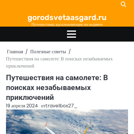
Перейти
к
gorodsvetaasgard.ru
содержимому
Путешествия, вдохновляющие на подвиги
Главная
Полезные советы
Путешествия на самолете: В поисках незабываемых
приключений
Путешествия на самолете: В
поисках незабываемых
приключений
19 апреля 2024
от
travelbox27_