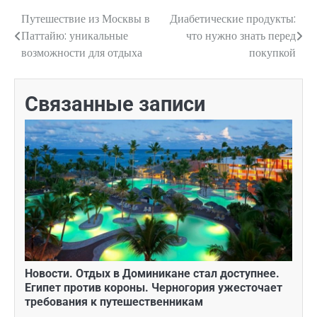
Путешествие из Москвы в
Диабетические продукты:
Навигация
Паттайю: уникальные
что нужно знать перед
по
возможности для отдыха
покупкой
записям
Связанные записи
Новости. Отдых в Доминикане стал доступнее.
Египет против короны. Черногория ужесточает
требования к путешественникам