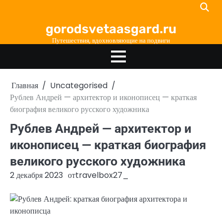
Перейти
к
gorodsvetaasgard.ru
содержимому
Путешествия, вдохновляющие на подвиги
Главная
Uncategorised
Рублев Андрей — архитектор и иконописец — краткая
биография великого русского художника
Рублев Андрей — архитектор и
иконописец — краткая биография
великого русского художника
2 декабря 2023
от
travelbox27_