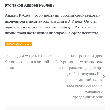
Кто такой Андрей Рублев?
Андрей Рублев – это известный русский средневековый
иконописец и архитектор, живший в XIV веке. Он стал
одним из самых известных иконописцев России и его
иконы стали настоящими шедеврами в сфере искусства.
UNCATEGORISED
Стародум — путь гения от
Биография Андрея
Навигация
отверженности к вечной
Бебуришвили — основателя
по
славе
и генерального директора
одной из ведущих IT-
записям
компаний, гения
программирования и
успешного
предпринимателя