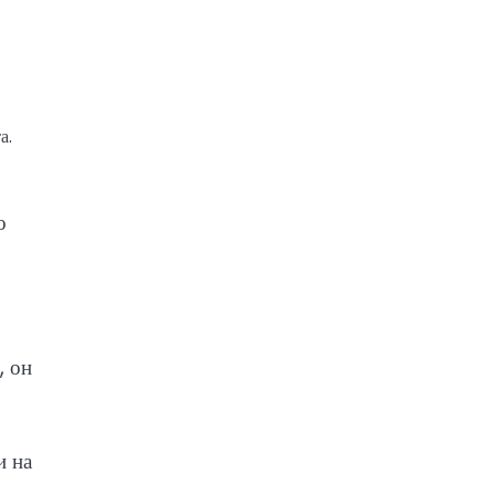
а.
о
, он
и на