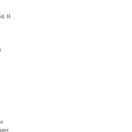
ей. В
и
е.
лант