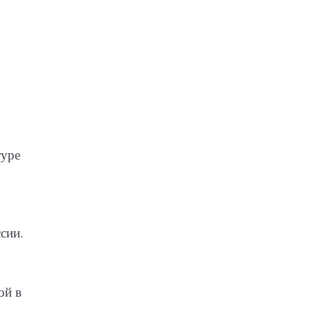
туре
сии.
ой в