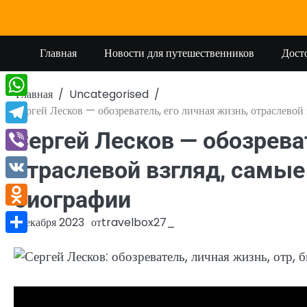
Перейти
к
содержимому
Главная
Новости для путешественников
Дост
Главная
Uncategorised
WhatsApp
Сергей Лесков — обозреватель, его личная жизнь, отраслевой
Telegram
Сергей Лесков — обозреват
Viber
отраслевой взгляд, самые
VK
биографии
Odnoklassniki
1 декабря 2023
от
travelbox27_
Отправить