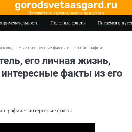
gorodsvetaasgard.ru
Путешествия, вдохновляющие на подвиги
опримечательности
Полезные советы
Питаемся в пут
 взгляд, самые интересные факты из его биографии
ель, его личная жизнь,
 интересные факты из его