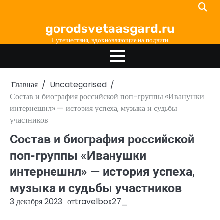
Перейти
к
gorodsvetaasgard.ru
содержимому
Путешествия, вдохновляющие на подвиги
Главная
Uncategorised
Состав и биография российской поп-группы «Иванушки
интернешнл» — история успеха, музыка и судьбы
участников
Состав и биография российской
поп-группы «Иванушки
интернешнл» — история успеха,
музыка и судьбы участников
3 декабря 2023
от
travelbox27_