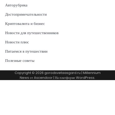
Авторубрика
Достопримечательности
Криптовалюта и бизнес
Новости для путешественников
Новости плюс
Питаемся в путешествии
Полезные советы
Copyright © 2026
gorodsvetaasgard.ru
| Millennium
News от
Ascendoor
| На платформе
WordPress
.