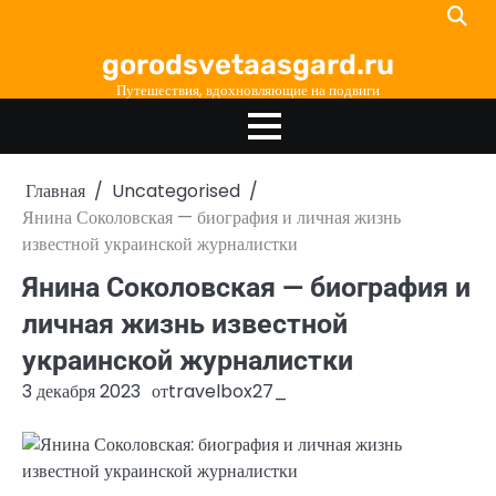
Перейти
к
gorodsvetaasgard.ru
содержимому
Путешествия, вдохновляющие на подвиги
Главная
Uncategorised
Янина Соколовская — биография и личная жизнь
известной украинской журналистки
Янина Соколовская — биография и
личная жизнь известной
украинской журналистки
3 декабря 2023
от
travelbox27_