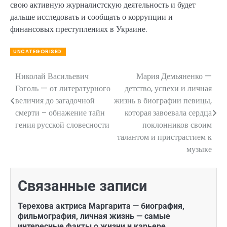
свою активную журналистскую деятельность и будет
дальше исследовать и сообщать о коррупции и
финансовых преступлениях в Украине.
UNCATEGORISED
Николай Васильевич
Мария Демьяненко —
Навигация
Гоголь — от литературного
детство, успехи и личная
по
величия до загадочной
жизнь в биографии певицы,
смерти – обнажение тайн
которая завоевала сердца
записям
гения русской словесности
поклонников своим
талантом и пристрастием к
музыке
Связанные записи
Терехова актриса Маргарита — биография,
фильмография, личная жизнь — самые
интересные факты о жизни и карьере