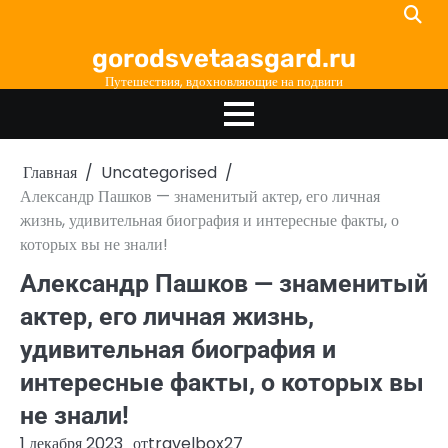
Перейти
к
gorodsvetaasgard.ru
содержимому
Путешествия, вдохновляющие на подвиги
Главная
Uncategorised
Александр Пашков — знаменитый актер, его личная
жизнь, удивительная биография и интересные факты, о
которых вы не знали!
Александр Пашков — знаменитый
актер, его личная жизнь,
удивительная биография и
интересные факты, о которых вы
не знали!
1 декабря 2023
от
travelbox27_