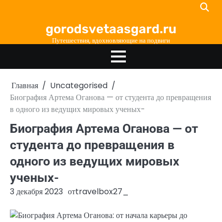
Перейти
к
gorodsvetaasgard.ru
содержимому
Путешествия, вдохновляющие на подвиги
Главная
Uncategorised
Биография Артема Оганова — от студента до превращения
в одного из ведущих мировых ученых-
Биография Артема Оганова — от
студента до превращения в
одного из ведущих мировых
ученых-
3 декабря 2023
от
travelbox27_