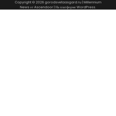
Copyright © 2026
gorodsvetaasgard.ru
| Millennium
News от
Ascendoor
| На платформе
WordPress
.