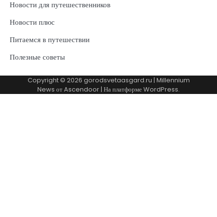
Новости для путешественников
Новости плюс
Питаемся в путешествии
Полезные советы
Copyright © 2026
gorodsvetaasgard.ru
| Millennium
News от
Ascendoor
| На платформе
WordPress
.