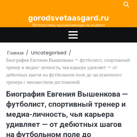
Перейти
к
gorodsvetaasgard.ru
содержимому
Путешествия, вдохновляющие на подвиги
Главная
Uncategorised
Биография Евгения Вышенкова — футболист, спортивный
тренер и медиа-личность, чья карьера удивляет — от
дебютных шагов на футбольном поле до заслуженного
тренера с множеством достижений
Биография Евгения Вышенкова —
футболист, спортивный тренер и
медиа-личность, чья карьера
удивляет — от дебютных шагов
на футбольном поле до