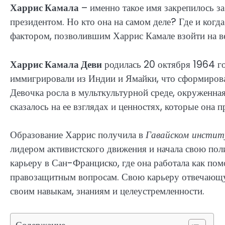
Харрис Камала
– именно такое имя закрепилось з
президентом. Но кто она на самом деле? Где и когд
фактором, позволившим Харрис Камале взойти на в
Харрис Камала Деви
родилась 20 октября 1964 го
иммигрировали из Индии и Ямайки, что сформирова
Девочка росла в мульткультурной среде, окруженная
сказалось на ее взглядах и ценностях, которые она п
Образование Харрис получила в
Гавайском инстит
лидером активистского движения и начала свою по
карьеру в Сан-Франциско, где она работала как по
правозащитным вопросам. Свою карьеру отвечающу
своим навыкам, знаниям и целеустремленности.