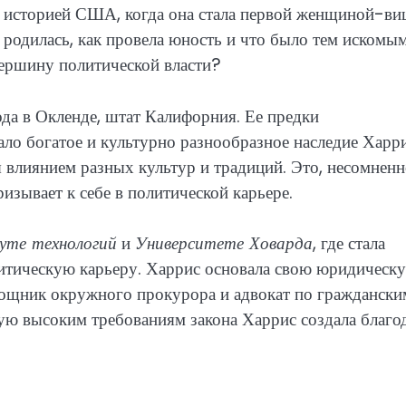
а историей США, когда она стала первой женщиной-ви
а родилась, как провела юность и что было тем искомы
ершину политической власти?
да в Окленде, штат Калифорния. Ее предки
ло богатое и культурно разнообразное наследие Харри
 влиянием разных культур и традиций. Это, несомненн
ризывает к себе в политической карьере.
уте технологий
и
Университете Ховарда
, где стала
литическую карьеру. Харрис основала свою юридическ
мощник окружного прокурора и адвокат по граждански
ю высоким требованиям закона Харрис создала благо