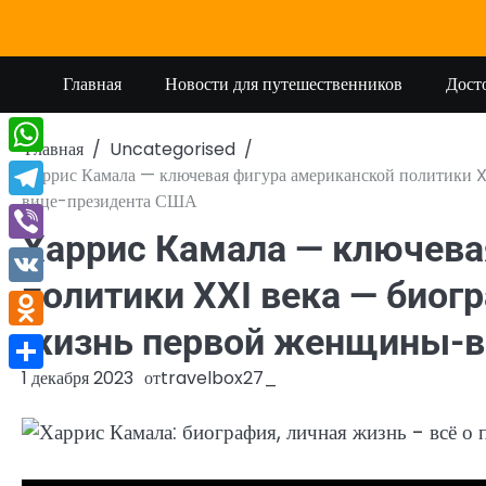
Перейти
к
содержимому
Главная
Новости для путешественников
Дост
Главная
Uncategorised
WhatsApp
Харрис Камала — ключевая фигура американской политики X
вице-президента США
Telegram
Харрис Камала — ключева
Viber
политики XXI века — биог
VK
жизнь первой женщины-в
Odnoklassniki
1 декабря 2023
от
travelbox27_
Отправить