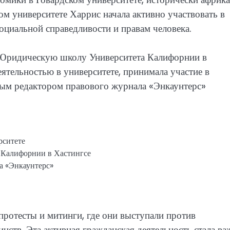
ом университете Харрис начала активно участвовать в
оциальной справедливости и правам человека.
в Юридическую школу Университета Калифорнии в
ятельностью в университете, принимала участие в
ным редактором правового журнала «Энкаунтерс»
рситете
 Калифорнии в Хастингсе
а «Энкаунтерс»
протесты и митинги, где они выступали против
ств. Эта активная гражданская деятельность стала в