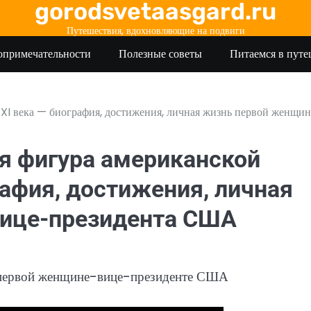
gorodsvetaasgard.ru
Путешествия, вдохновляющие на подвиги
опримечательности
Полезные советы
Питаемся в пут
XI века — биография, достижения, личная жизнь первой женщи
я фигура американской
рафия, достижения, личная
ице-президента США