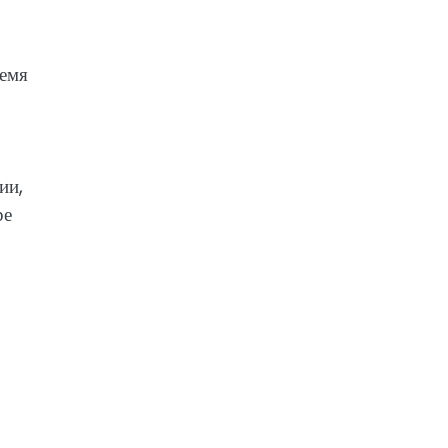
ремя
ии,
ре