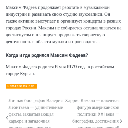
Максим Фадеев продолжает работать в музыкальной
индустрии и развивать свою студию звукозаписи. Он
также активно выступает и организует концерты в разных
городах России. Максим не собирается останавливаться на
достигнутом и планирует продолжать творческую
деятельность в области музыки и производства.
Когда и где родился Максим Фадеев?
Максим Фадеев родился 6 мая 1979 года в российском
городе Курган.
UNCATEGORISED
Личная биография Валерия
Харрис Камала — ключевая
Навигация
Леонтьева — удивительные
фигура американской
по
факты, захватывающая
политики XXI века —
карьера и загадочная
биография, достижения,
записям
личная жизнь певца с
личная жизнь первой