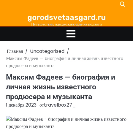
Перейти
к
gorodsvetaasgard.ru
содержимому
Путешествия, вдохновляющие на подвиги
Главная
Uncategorised
Максим Фадеев — биография и личная жизнь известного
продюсера и музыканта
Максим Фадеев — биография и
личная жизнь известного
продюсера и музыканта
1 декабря 2023
от
travelbox27_