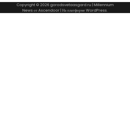
Copyright © 2026
gorodsvetaasgard.ru
| Millennium
News от
Ascendoor
| На платформе
WordPress
.