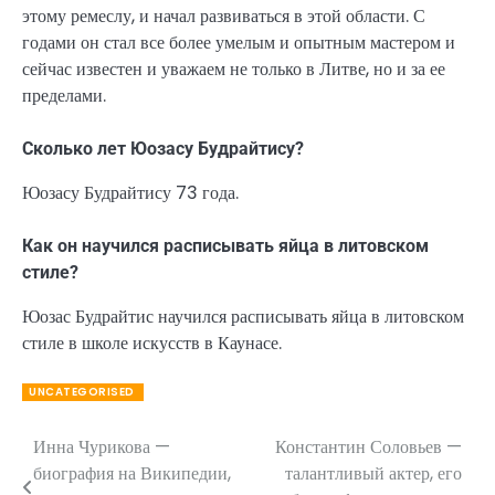
этому ремеслу, и начал развиваться в этой области. С
годами он стал все более умелым и опытным мастером и
сейчас известен и уважаем не только в Литве, но и за ее
пределами.
Сколько лет Юозасу Будрайтису?
Юозасу Будрайтису 73 года.
Как он научился расписывать яйца в литовском
стиле?
Юозас Будрайтис научился расписывать яйца в литовском
стиле в школе искусств в Каунасе.
UNCATEGORISED
Инна Чурикова —
Константин Соловьев —
Навигация
биография на Википедии,
талантливый актер, его
по