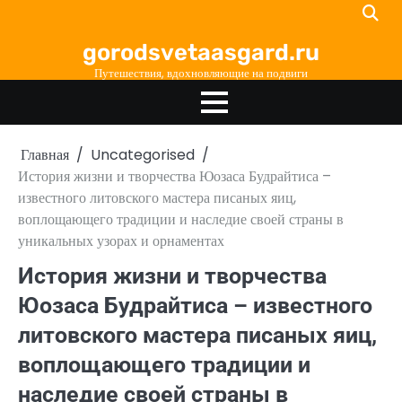
Перейти
к
gorodsvetaasgard.ru
содержимому
Путешествия, вдохновляющие на подвиги
Главная
Uncategorised
История жизни и творчества Юозаса Будрайтиса –
известного литовского мастера писаных яиц,
воплощающего традиции и наследие своей страны в
уникальных узорах и орнаментах
История жизни и творчества
Юозаса Будрайтиса – известного
литовского мастера писаных яиц,
воплощающего традиции и
наследие своей страны в