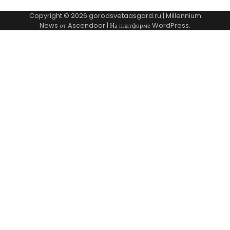
Copyright © 2026
gorodsvetaasgard.ru
| Millennium
News от
Ascendoor
| На платформе
WordPress
.