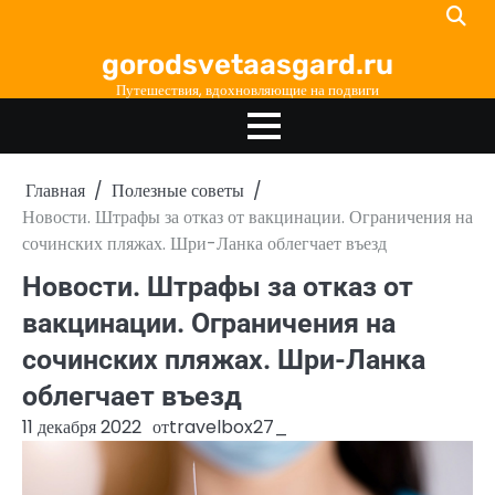
Перейти
к
gorodsvetaasgard.ru
содержимому
Путешествия, вдохновляющие на подвиги
Главная
Полезные советы
Новости. Штрафы за отказ от вакцинации. Ограничения на
сочинских пляжах. Шри-Ланка облегчает въезд
Новости. Штрафы за отказ от
вакцинации. Ограничения на
сочинских пляжах. Шри-Ланка
облегчает въезд
11 декабря 2022
от
travelbox27_