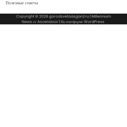
Полезные советы
Copyright © 2026
gorodsvetaasgard.ru
| Millennium
News от
Ascendoor
| На платформе
WordPress
.