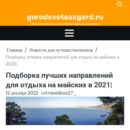
Перейти
к
gorodsvetaasgard.ru
содержимому
Путешествия, вдохновляющие на подвиги
Главная
Новости для путешественников
Подборка лучших направлений для отдыха на майских в
2021|
Подборка лучших направлений
для отдыха на майских в 2021|
12 декабря 2022
от
travelbox27_