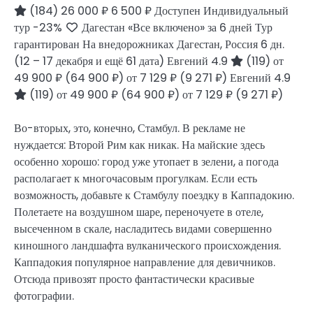
(184)
26 000 ₽
6 500 ₽
Доступен Индивидуальный
тур
-23%
Дагестан «Все включено» за 6 дней Тур
гарантирован На внедорожниках Дагестан, Россия
6 дн.
(12 – 17 декабря и ещё 61 дата)
Евгений 4.9
(119)
от
49 900 ₽
(64 900 ₽)
от 7 129 ₽
(9 271 ₽)
Евгений 4.9
(119)
от 49 900 ₽
(64 900 ₽)
от 7 129 ₽
(9 271 ₽)
Во-вторых, это, конечно, Стамбул. В рекламе не
нуждается: Второй Рим как никак. На майские здесь
особенно хорошо: город уже утопает в зелени, а погода
располагает к многочасовым прогулкам. Если есть
возможность, добавьте к Стамбулу поездку в Каппадокию.
Полетаете на воздушном шаре, переночуете в отеле,
высеченном в скале, насладитесь видами совершенно
киношного ландшафта вулканического происхождения.
Каппадокия популярное направление для девичников.
Отсюда привозят просто фантастически красивые
фотографии.