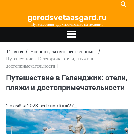
Перейти
к
gorodsvetaasgard.ru
содержимому
Путешествия, вдохновляющие на подвиги
Главная
Новости для путешественников
Путешествие в Геленджик: отели, пляжи и
достопримечательности |
Путешествие в Геленджик: отели,
пляжи и достопримечательности
|
2 октября 2023
от
travelbox27_