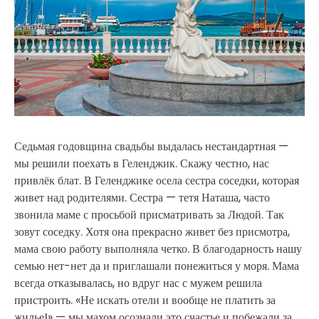
Седьмая годовщина свадьбы выдалась нестандартная —
мы решили поехать в Геленджик. Скажу честно, нас
привлёк блат. В Геленджике осела сестра соседки, которая
живет над родителями. Сестра — тетя Наташа, часто
звонила маме с просьбой присматривать за Людой. Так
зовут соседку. Хотя она прекрасно живет без присмотра,
мама свою работу выполняла четко. В благодарность нашу
семью нет-нет да и приглашали понежиться у моря. Мама
всегда отказывалась, но вдруг нас с мужем решила
пристроить. «Не искать отели и вообще не платить за
жилье!» — мы махом осознали это счастье и побежали за