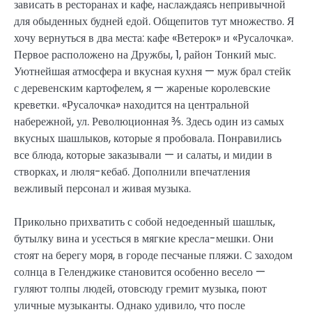
зависать в ресторанах и кафе, наслаждаясь непривычной
для обыденных будней едой. Общепитов тут множество. Я
хочу вернуться в два места: кафе «Ветерок» и «Русалочка».
Первое расположено на Дружбы, 1, район Тонкий мыс.
Уютнейшая атмосфера и вкусная кухня — муж брал стейк
с деревенским картофелем, я — жареные королевские
креветки. «Русалочка» находится на центральной
набережной, ул. Революционная ⅗. Здесь один из самых
вкусных шашлыков, которые я пробовала. Понравились
все блюда, которые заказывали — и салаты, и мидии в
створках, и люля-кебаб. Дополнили впечатления
вежливый персонал и живая музыка.
Прикольно прихватить с собой недоеденный шашлык,
бутылку вина и усесться в мягкие кресла-мешки. Они
стоят на берегу моря, в городе песчаные пляжи. С заходом
солнца в Геленджике становится особенно весело —
гуляют толпы людей, отовсюду гремит музыка, поют
уличные музыканты. Однако удивило, что после