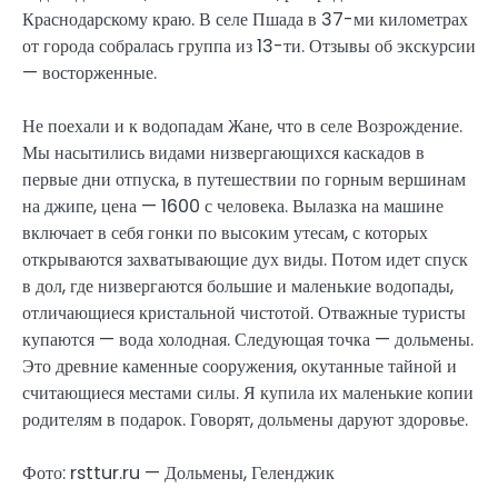
Краснодарскому краю. В селе Пшада в 37-ми километрах
от города собралась группа из 13-ти. Отзывы об экскурсии
— восторженные.
Не поехали и к водопадам Жане, что в селе Возрождение.
Мы насытились видами низвергающихся каскадов в
первые дни отпуска, в путешествии по горным вершинам
на джипе, цена — 1600 с человека. Вылазка на машине
включает в себя гонки по высоким утесам, с которых
открываются захватывающие дух виды. Потом идет спуск
в дол, где низвергаются большие и маленькие водопады,
отличающиеся кристальной чистотой. Отважные туристы
купаются — вода холодная. Следующая точка — дольмены.
Это древние каменные сооружения, окутанные тайной и
считающиеся местами силы. Я купила их маленькие копии
родителям в подарок. Говорят, дольмены даруют здоровье.
Фото: rsttur.ru — Дольмены, Геленджик