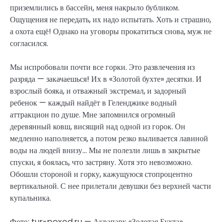
приземлились в бассейн, меня накрыло бубликом.
Ощущения не передать, их надо испытать. Хоть и страшно,
а охота ещё! Однако на уговоры прокатиться снова, муж не
согласился.
Мы испробовали почти все горки. Это развлечения из
разряда — закачаешься! Их в «Золотой бухте» десятки. И
взрослый бояка, и отважный экстремал, и задорный
ребенок — каждый найдёт в Геленджике водный
аттракцион по душе. Мне запомнился огромный
деревянный ковш, висящий над одной из горок. Он
медленно наполняется, а потом резко выливается лавиной
воды на людей внизу… Мы не полезли лишь в закрытые
спуски, я боялась, что застряну. Хотя это невозможно.
Обошли стороной и горку, кажущуюся стопроцентно
вертикальной. С нее прилетали девушки без верхней части
купальника.
Фото: tur-poxod.ru — Аквапарк «Золотая Бухта»,