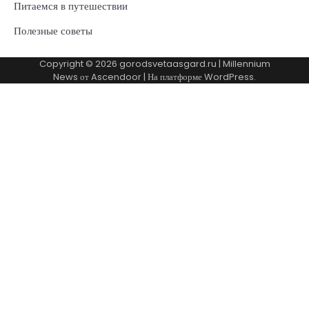
Питаемся в путешествии
Полезные советы
Copyright © 2026
gorodsvetaasgard.ru
| Millennium
News от
Ascendoor
| На платформе
WordPress
.