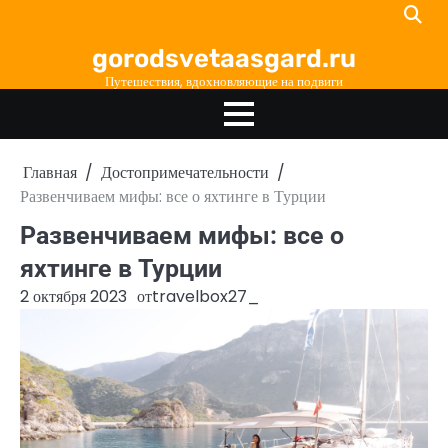
Перейти
к
gorodsvetaasgard.ru
содержимому
Путешествия, вдохновляющие на подвиги
Главная
Достопримечательности
Развенчиваем мифы: все о яхтинге в Турции
Развенчиваем мифы: все о
яхтинге в Турции
2 октября 2023
от
travelbox27_